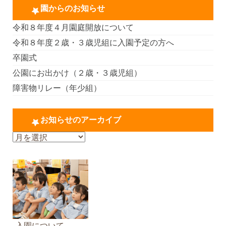
園からのお知らせ
令和８年度４月園庭開放について
令和８年度２歳・３歳児組に入園予定の方へ
卒園式
公園にお出かけ（２歳・３歳児組）
障害物リレー（年少組）
お知らせのアーカイブ
お
知
ら
せ
の
ア
ー
カ
入園について