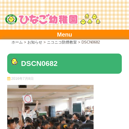
Skip
to
content
Menu
ホーム
>
お知らせ
>
ニコニコ防煙教室
>
DSCN0682
DSCN0682
2016年7月8日