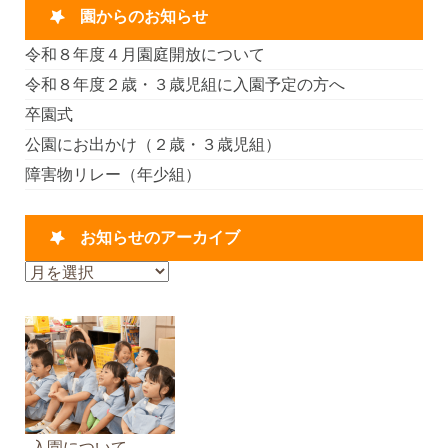
園からのお知らせ
令和８年度４月園庭開放について
令和８年度２歳・３歳児組に入園予定の方へ
卒園式
公園にお出かけ（２歳・３歳児組）
障害物リレー（年少組）
お知らせのアーカイブ
お
知
ら
せ
の
ア
ー
カ
入園について