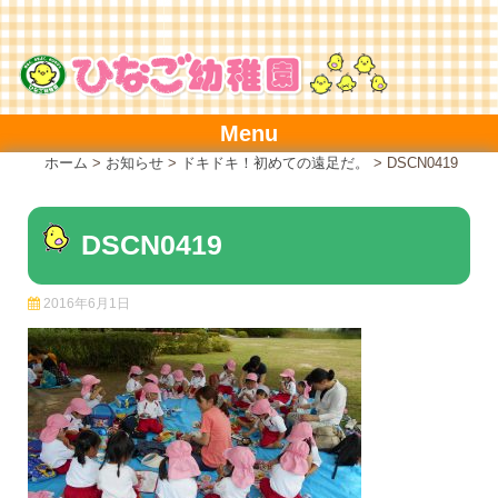
Skip
to
content
Menu
ホーム
>
お知らせ
>
ドキドキ！初めての遠足だ。
>
DSCN0419
DSCN0419
2016年6月1日