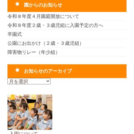
園からのお知らせ
令和８年度４月園庭開放について
令和８年度２歳・３歳児組に入園予定の方へ
卒園式
公園にお出かけ（２歳・３歳児組）
障害物リレー（年少組）
お知らせのアーカイブ
お
知
ら
せ
の
ア
ー
カ
入園について