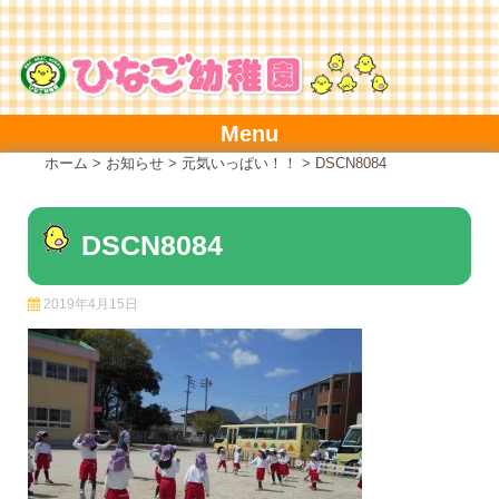
Skip
to
content
Menu
ホーム
>
お知らせ
>
元気いっぱい！！
>
DSCN8084
DSCN8084
2019年4月15日