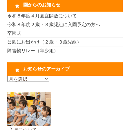
園からのお知らせ
令和８年度４月園庭開放について
令和８年度２歳・３歳児組に入園予定の方へ
卒園式
公園にお出かけ（２歳・３歳児組）
障害物リレー（年少組）
お知らせのアーカイブ
お
知
ら
せ
の
ア
ー
カ
入園について