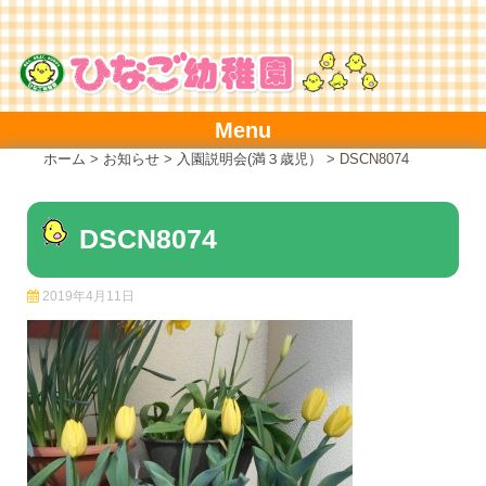
Skip
to
content
Menu
ホーム
>
お知らせ
>
入園説明会(満３歳児）
>
DSCN8074
DSCN8074
2019年4月11日