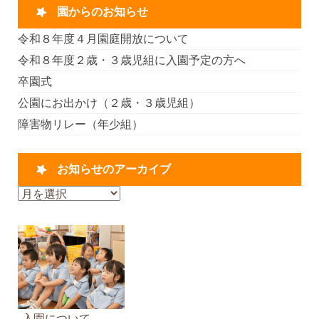
園からのお知らせ
令和８年度４月園庭開放について
令和８年度２歳・３歳児組に入園予定の方へ
卒園式
公園にお出かけ（２歳・３歳児組）
障害物リレー（年少組）
お知らせのアーカイブ
お
知
ら
せ
の
ア
ー
カ
入園について