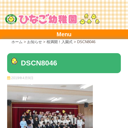
Skip
to
content
Menu
ホーム
>
お知らせ
>
桜満開！入園式
>
DSCN8046
DSCN8046
2019年4月9日