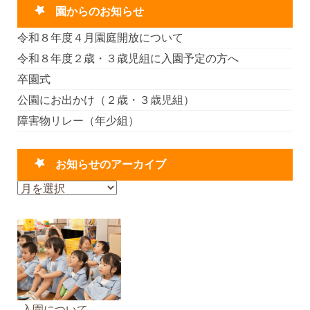
園からのお知らせ
令和８年度４月園庭開放について
令和８年度２歳・３歳児組に入園予定の方へ
卒園式
公園にお出かけ（２歳・３歳児組）
障害物リレー（年少組）
お知らせのアーカイブ
お
知
ら
せ
の
ア
ー
カ
入園について