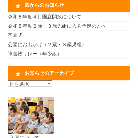
園からのお知らせ
令和８年度４月園庭開放について
令和８年度２歳・３歳児組に入園予定の方へ
卒園式
公園にお出かけ（２歳・３歳児組）
障害物リレー（年少組）
お知らせのアーカイブ
お
知
ら
せ
の
ア
ー
カ
入園について