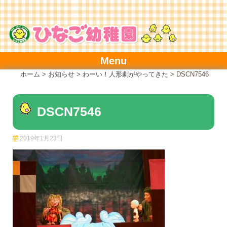
Skip
to
content
Menu
ホーム
>
お知らせ
>
わーい！人形劇がやってきた
>
DSCN7546
DSCN7546
2019年1月23日