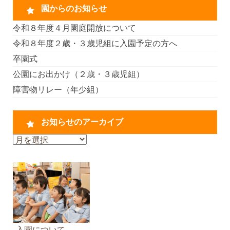
園からのお知らせ
令和８年度４月園庭開放について
令和８年度２歳・３歳児組に入園予定の方へ
卒園式
公園にお出かけ（２歳・３歳児組）
障害物リレー（年少組）
お知らせのアーカイブ
お
知
ら
せ
の
ア
ー
カ
入園について