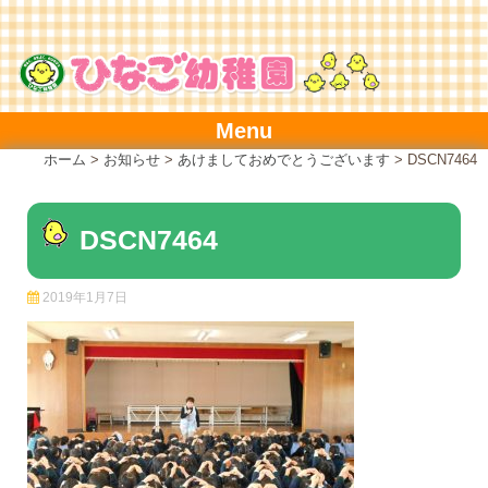
Skip
to
content
Menu
ホーム
>
お知らせ
>
あけましておめでとうございます
>
DSCN7464
DSCN7464
2019年1月7日