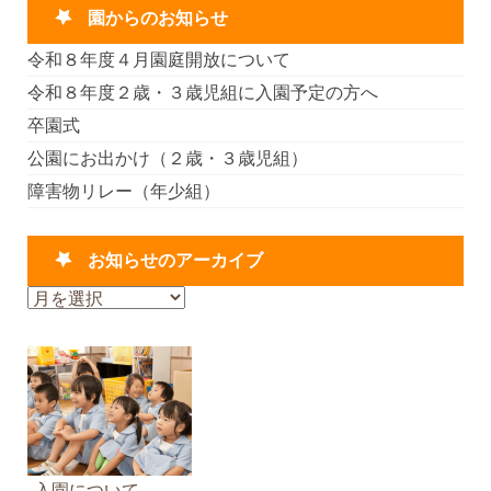
園からのお知らせ
令和８年度４月園庭開放について
令和８年度２歳・３歳児組に入園予定の方へ
卒園式
公園にお出かけ（２歳・３歳児組）
障害物リレー（年少組）
お知らせのアーカイブ
お
知
ら
せ
の
ア
ー
カ
入園について