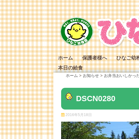
Skip
to
content
ホーム
保護者様へ
ひなご幼
本日の給食
ひなご幼
ホーム
>
お知らせ
>
お弁当おいしかっ
ひなご幼
ひなご幼
DSCN0280
2016年5月18日