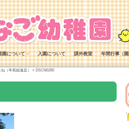
稚園について
入園について
課外教室
年間行事（園
稚園の特色
たね（年長組遠足）
>
DSCN0280
稚園の役割
稚園の一日