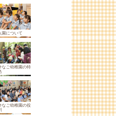
ら
せ
の
ア
ー
入園について
カ
イ
ブ
ひなご幼稚園の特
色
ひなご幼稚園の役
割