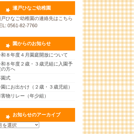
瀬戸ひなご幼稚園
瀬戸ひなご幼稚園の連絡先はこちら
EL: 0561-82-7760
園からのお知らせ
令和８年度４月園庭開放について
令和８年度２歳・３歳児組に入園予
定の方へ
卒園式
公園にお出かけ（２歳・３歳児組）
障害物リレー（年少組）
お知らせのアーカイブ
お
知