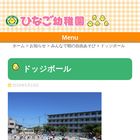
Skip
to
content
Menu
ホーム
>
お知らせ
>
みんなで朝の自由あそび
>
ドッジボール
ドッジボール
2016年5月13日