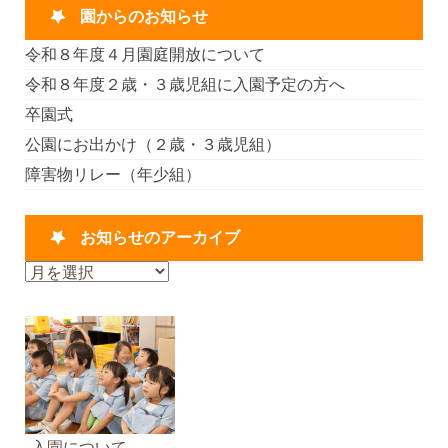
園からのお知らせ
令和８年度４月園庭開放について
令和８年度２歳・３歳児組に入園予定の方へ
卒園式
公園にお出かけ（２歳・３歳児組）
障害物リレー（年少組）
お知らせのアーカイブ
お
知
ら
せ
の
ア
ー
カ
入園について