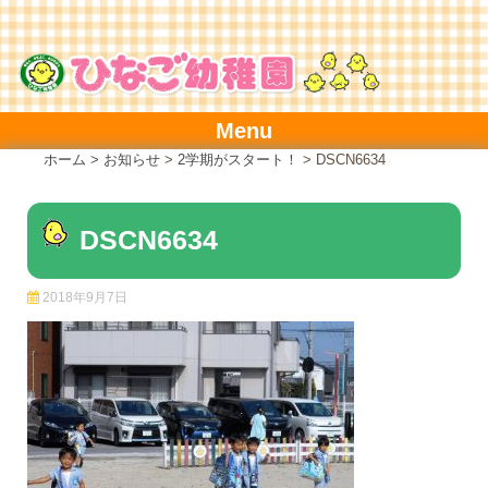
Skip
to
content
Menu
ホーム
>
お知らせ
>
2学期がスタート！
>
DSCN6634
DSCN6634
2018年9月7日