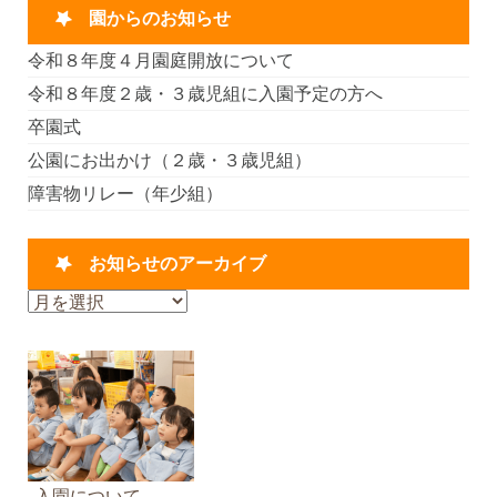
園からのお知らせ
令和８年度４月園庭開放について
令和８年度２歳・３歳児組に入園予定の方へ
卒園式
公園にお出かけ（２歳・３歳児組）
障害物リレー（年少組）
お知らせのアーカイブ
お
知
ら
せ
の
ア
ー
カ
入園について