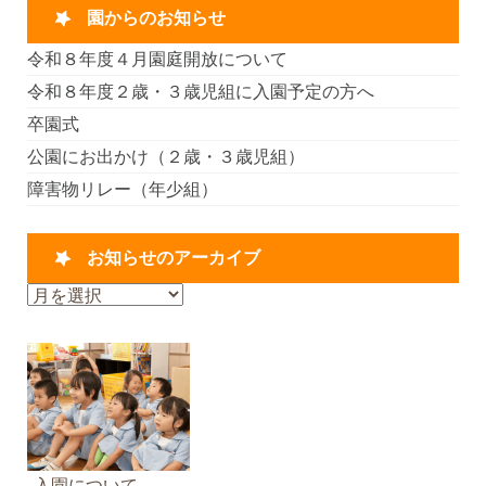
園からのお知らせ
令和８年度４月園庭開放について
令和８年度２歳・３歳児組に入園予定の方へ
卒園式
公園にお出かけ（２歳・３歳児組）
障害物リレー（年少組）
お知らせのアーカイブ
お
知
ら
せ
の
ア
ー
カ
入園について