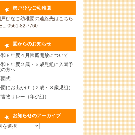
瀬戸ひなご幼稚園
瀬戸ひなご幼稚園の連絡先はこちら
EL: 0561-82-7760
園からのお知らせ
令和８年度４月園庭開放について
令和８年度２歳・３歳児組に入園予
定の方へ
卒園式
公園にお出かけ（２歳・３歳児組）
障害物リレー（年少組）
お知らせのアーカイブ
お
知