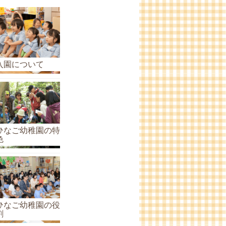
ら
せ
の
ア
ー
入園について
カ
イ
ブ
ひなご幼稚園の特
色
ひなご幼稚園の役
割