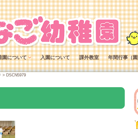
稚園について
入園について
課外教室
年間行事（園
稚園の特色
り
>
DSCN5979
稚園の役割
稚園の一日