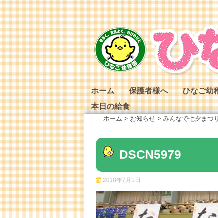
Skip
to
content
ホーム
保護者様へ
ひなご幼
本日の給食
ひなご幼
ホーム
>
お知らせ
>
みんなで七夕まつ
ひなご幼
ひなご幼
DSCN5979
2018年7月1日