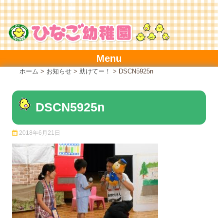
Skip
to
content
Menu
ホーム
>
お知らせ
>
助けてー！
>
DSCN5925n
DSCN5925n
2018年6月21日