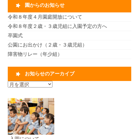
園からのお知らせ
令和８年度４月園庭開放について
令和８年度２歳・３歳児組に入園予定の方へ
卒園式
公園にお出かけ（２歳・３歳児組）
障害物リレー（年少組）
お知らせのアーカイブ
お
知
ら
せ
の
ア
ー
カ
入園について