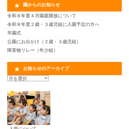
園からのお知らせ
令和８年度４月園庭開放について
令和８年度２歳・３歳児組に入園予定の方へ
卒園式
公園にお出かけ（２歳・３歳児組）
障害物リレー（年少組）
お知らせのアーカイブ
お
知
ら
せ
の
ア
ー
カ
入園について