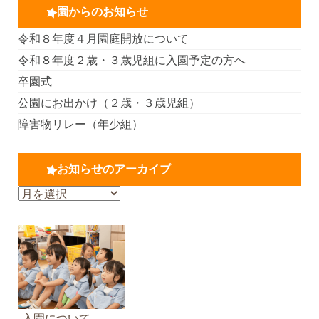
園からのお知らせ
令和８年度４月園庭開放について
令和８年度２歳・３歳児組に入園予定の方へ
卒園式
公園にお出かけ（２歳・３歳児組）
障害物リレー（年少組）
お知らせのアーカイブ
お
知
ら
せ
の
ア
ー
カ
入園について