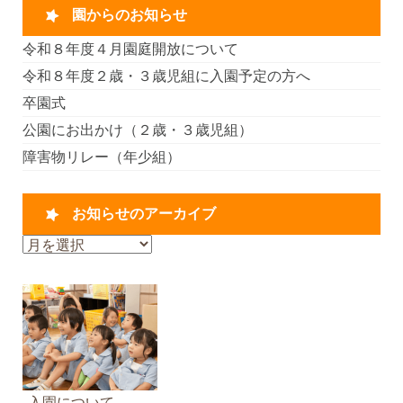
園からのお知らせ
令和８年度４月園庭開放について
令和８年度２歳・３歳児組に入園予定の方へ
卒園式
公園にお出かけ（２歳・３歳児組）
障害物リレー（年少組）
お知らせのアーカイブ
お
知
ら
せ
の
ア
ー
カ
入園について