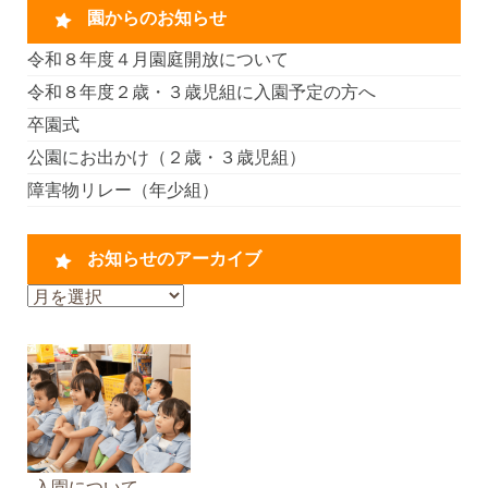
園からのお知らせ
令和８年度４月園庭開放について
令和８年度２歳・３歳児組に入園予定の方へ
卒園式
公園にお出かけ（２歳・３歳児組）
障害物リレー（年少組）
お知らせのアーカイブ
お
知
ら
せ
の
ア
ー
カ
入園について