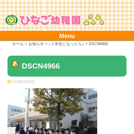
Skip
to
content
Menu
ホーム
>
お知らせ
>
♪１年生になったら♪
>
DSCN4966
DSCN4966
2018年2月8日