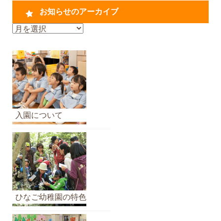
お知らせのアーカイブ
お
知
ら
せ
の
ア
ー
カ
入園について
イ
ブ
ひなご幼稚園の特色