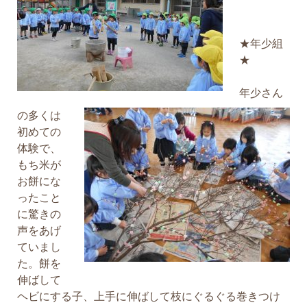
★年少組
★
年少さん
の多くは
初めての
体験で、
もち米が
お餅にな
ったこと
に驚きの
声をあげ
ていまし
た。餅を
伸ばして
ヘビにする子、上手に伸ばして枝にぐるぐる巻きつけ