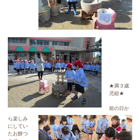
★満３歳
児組★
前の日か
ら楽しみ
にしてい
たお餅つ