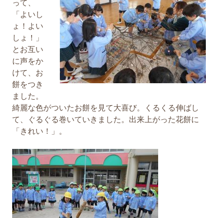
って、
「よいし
ょ！よい
しょ！」
とお互い
に声をか
けて、お
餅をつき
ました。
綺麗な色がついたお餅を見て大喜び。くるくる伸ばし
て、ぐるぐる巻いていきました。出来上がった花餅に
「きれい！」。