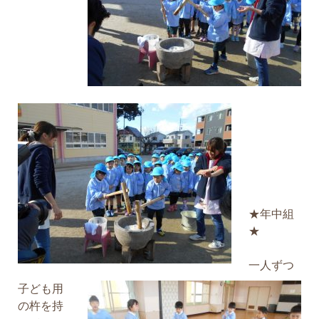
★年中組
★
一人ずつ
子ども用
の杵を持