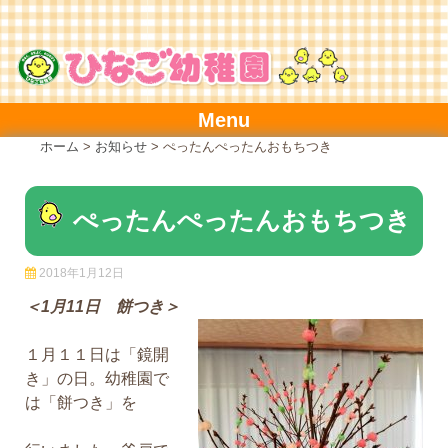
Skip
to
content
Menu
ホーム
>
お知らせ
>
ぺったんぺったんおもちつき
ぺったんぺったんおもちつき
2018年1月12日
＜1月11日 餅つき＞
１月１１日は「鏡開
き」の日。幼稚園で
は「餅つき」を