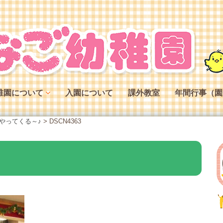
稚園について
入園について
課外教室
年間行事（園
稚園の特色
やってくる～♪
>
DSCN4363
稚園の役割
稚園の一日