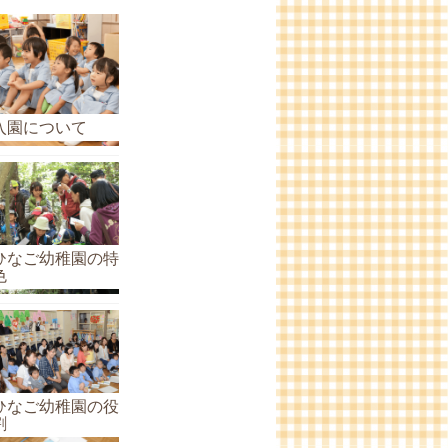
ら
せ
の
ア
ー
入園について
カ
イ
ブ
ひなご幼稚園の特
色
ひなご幼稚園の役
割