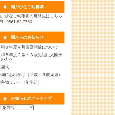
瀬戸ひなご幼稚園
瀬戸ひなご幼稚園の連絡先はこちら
EL: 0561-82-7760
園からのお知らせ
令和８年度４月園庭開放について
令和８年度２歳・３歳児組に入園予
定の方へ
卒園式
公園にお出かけ（２歳・３歳児組）
障害物リレー（年少組）
お知らせのアーカイブ
お
知