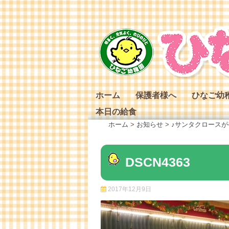
Skip
to
content
ホーム
保護者様へ
ひなご幼
本日の給食
ひなご幼
ホーム
>
お知らせ
>
♪サンタクロースが
ひなご幼
ひなご幼
DSCN4363
2017年12月9日