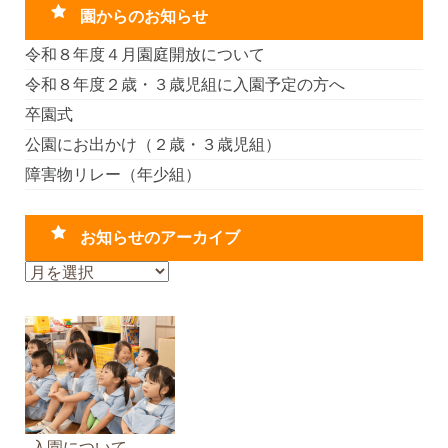
園からのお知らせ
令和８年度４月園庭開放について
令和８年度２歳・３歳児組に入園予定の方へ
卒園式
公園にお出かけ（２歳・３歳児組）
障害物リレー（年少組）
お知らせのアーカイブ
お
知
ら
せ
の
ア
ー
カ
入園について