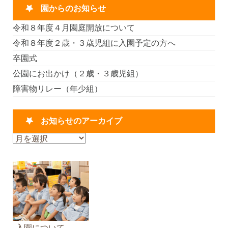
園からのお知らせ
令和８年度４月園庭開放について
令和８年度２歳・３歳児組に入園予定の方へ
卒園式
公園にお出かけ（２歳・３歳児組）
障害物リレー（年少組）
お知らせのアーカイブ
お
知
ら
せ
の
ア
ー
カ
入園について