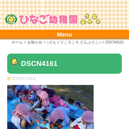
Skip
to
content
Menu
ホーム
>
お知らせ
>
♪どんぐりころころ どんぶりこ♪
>
DSCN4161
DSCN4161
2017年11月4日