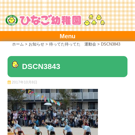
Skip
to
content
Menu
ホーム
>
お知らせ
>
待ってた待ってた 運動会
>
DSCN3843
DSCN3843
2017年10月8日