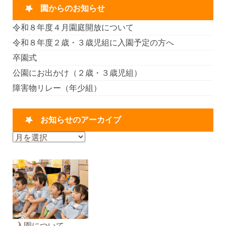
園からのお知らせ
令和８年度４月園庭開放について
令和８年度２歳・３歳児組に入園予定の方へ
卒園式
公園にお出かけ（２歳・３歳児組）
障害物リレー（年少組）
お知らせのアーカイブ
お
知
ら
せ
の
ア
ー
カ
入園について