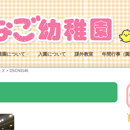
稚園について
入園について
課外教室
年間行事（園
稚園の特色
ッズ
>
DSCN3146
稚園の役割
稚園の一日