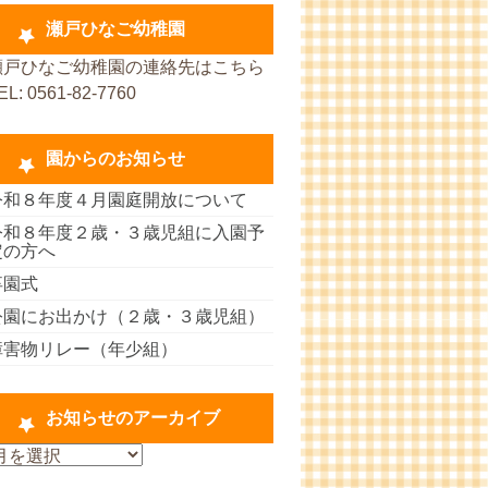
瀬戸ひなご幼稚園
瀬戸ひなご幼稚園の連絡先はこちら
EL: 0561-82-7760
園からのお知らせ
令和８年度４月園庭開放について
令和８年度２歳・３歳児組に入園予
定の方へ
卒園式
公園にお出かけ（２歳・３歳児組）
障害物リレー（年少組）
お知らせのアーカイブ
お
知