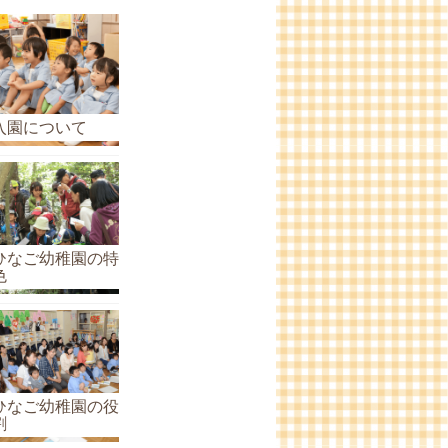
ら
せ
の
ア
ー
入園について
カ
イ
ブ
ひなご幼稚園の特
色
ひなご幼稚園の役
割