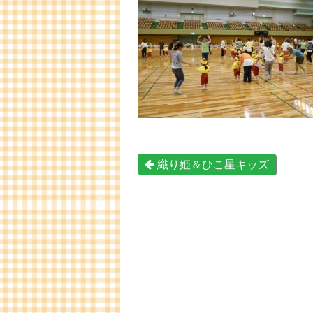
織り姫＆ひこ星キッズ