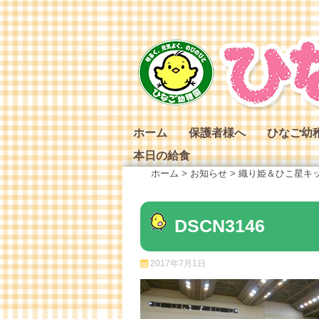
Skip
to
content
ホーム
保護者様へ
ひなご幼
本日の給食
ひなご幼
ホーム
>
お知らせ
>
織り姫＆ひこ星キ
ひなご幼
ひなご幼
DSCN3146
2017年7月1日