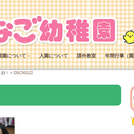
稚園について
入園について
課外教室
年間行事（園
稚園の特色
！顔！
>
DSCN3122
稚園の役割
稚園の一日