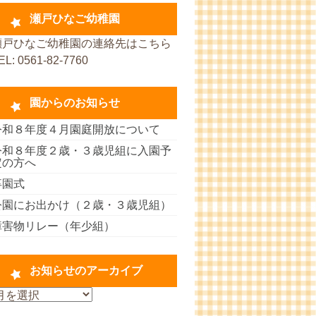
瀬戸ひなご幼稚園
瀬戸ひなご幼稚園の連絡先はこちら
EL: 0561-82-7760
園からのお知らせ
令和８年度４月園庭開放について
令和８年度２歳・３歳児組に入園予
定の方へ
卒園式
公園にお出かけ（２歳・３歳児組）
障害物リレー（年少組）
お知らせのアーカイブ
お
知