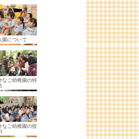
ら
せ
の
ア
ー
入園について
カ
イ
ブ
ひなご幼稚園の特
色
ひなご幼稚園の役
割