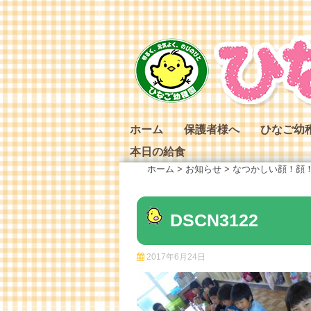
Skip
to
content
ホーム
保護者様へ
ひなご幼
本日の給食
ひなご幼
ホーム
>
お知らせ
>
なつかしい顔！顔
ひなご幼
ひなご幼
DSCN3122
2017年6月24日