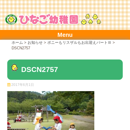
Skip
to
content
Menu
ホーム
>
お知らせ
>
ポニーもリスザルもお出迎えパートⅢ
>
DSCN2757
DSCN2757
2017年6月1日