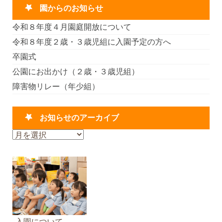
園からのお知らせ
令和８年度４月園庭開放について
令和８年度２歳・３歳児組に入園予定の方へ
卒園式
公園にお出かけ（２歳・３歳児組）
障害物リレー（年少組）
お知らせのアーカイブ
お
知
ら
せ
の
ア
ー
カ
入園について