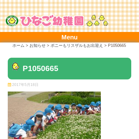
Skip
to
content
Menu
ホーム
>
お知らせ
>
ポニーもリスザルもお出迎え
>
P1050665
P1050665
2017年5月18日