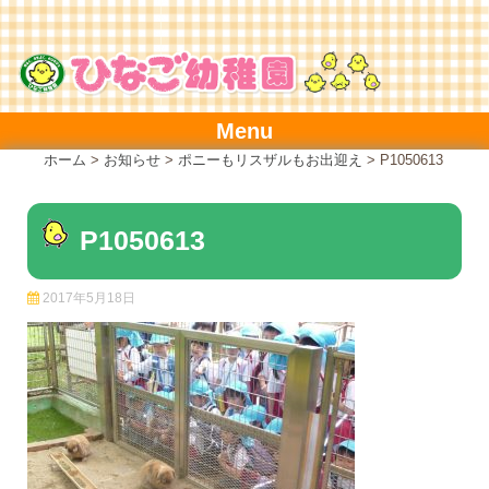
Skip
to
content
Menu
ホーム
>
お知らせ
>
ポニーもリスザルもお出迎え
>
P1050613
P1050613
2017年5月18日