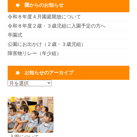
園からのお知らせ
令和８年度４月園庭開放について
令和８年度２歳・３歳児組に入園予定の方へ
卒園式
公園にお出かけ（２歳・３歳児組）
障害物リレー（年少組）
お知らせのアーカイブ
お
知
ら
せ
の
ア
ー
カ
入園について