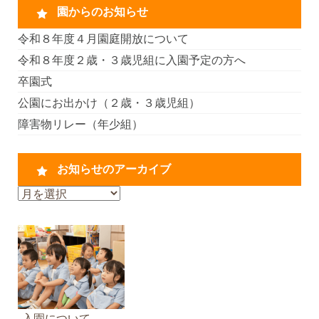
園からのお知らせ
令和８年度４月園庭開放について
令和８年度２歳・３歳児組に入園予定の方へ
卒園式
公園にお出かけ（２歳・３歳児組）
障害物リレー（年少組）
お知らせのアーカイブ
お
知
ら
せ
の
ア
ー
カ
入園について