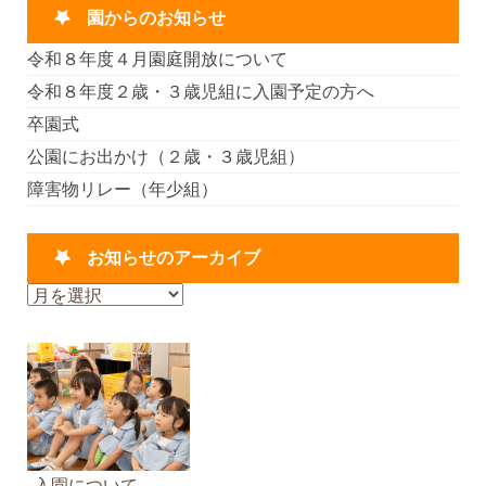
園からのお知らせ
令和８年度４月園庭開放について
令和８年度２歳・３歳児組に入園予定の方へ
卒園式
公園にお出かけ（２歳・３歳児組）
障害物リレー（年少組）
お知らせのアーカイブ
お
知
ら
せ
の
ア
ー
カ
入園について