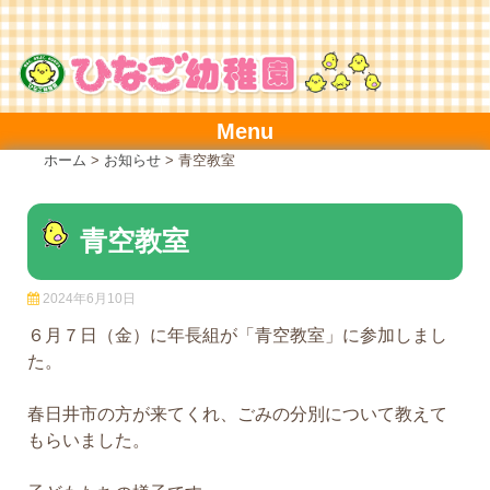
Skip
to
content
Menu
ホーム
>
お知らせ
>
青空教室
青空教室
2024年6月10日
６月７日（金）に年長組が「青空教室」に参加しまし
た。
春日井市の方が来てくれ、ごみの分別について教えて
もらいました。