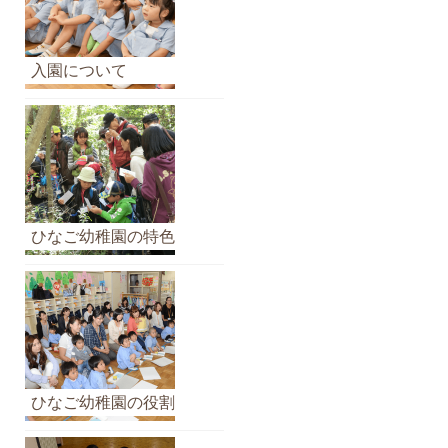
ア
ー
カ
入園について
イ
ブ
ひなご幼稚園の特色
ひなご幼稚園の役割