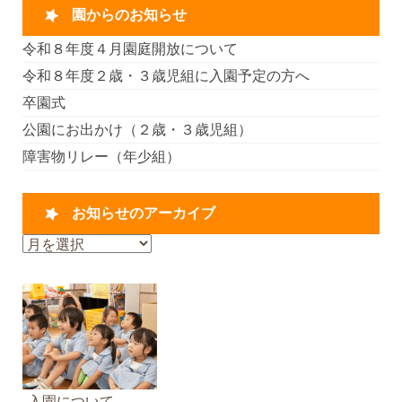
園からのお知らせ
令和８年度４月園庭開放について
令和８年度２歳・３歳児組に入園予定の方へ
卒園式
公園にお出かけ（２歳・３歳児組）
障害物リレー（年少組）
お知らせのアーカイブ
お
知
ら
せ
の
ア
ー
カ
入園について