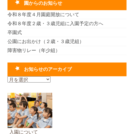
園からのお知らせ
令和８年度４月園庭開放について
令和８年度２歳・３歳児組に入園予定の方へ
卒園式
公園にお出かけ（２歳・３歳児組）
障害物リレー（年少組）
お知らせのアーカイブ
お
知
ら
せ
の
ア
ー
カ
入園について