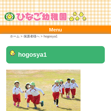
Skip
to
content
Menu
ホーム
>
保護者様へ
>
hogosya1
hogosya1